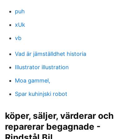
puh
xUk
vb
Vad är jämställdhet historia
Illustrator illustration
Moa gammel,
Spar kuhinjski robot
köper, säljer, värderar och
reparerar begagnade -
Rindstål Bil