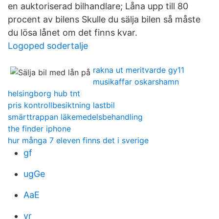
en auktoriserad bilhandlare; Låna upp till 80
procent av bilens Skulle du sälja bilen så måste
du lösa lånet om det finns kvar.
Logoped sodertalje
rakna ut meritvarde gy11
musikaffar oskarshamn
helsingborg hub tnt
pris kontrollbesiktning lastbil
smärttrappan läkemedelsbehandling
the finder iphone
hur många 7 eleven finns det i sverige
gf
ugGe
AaE
vr