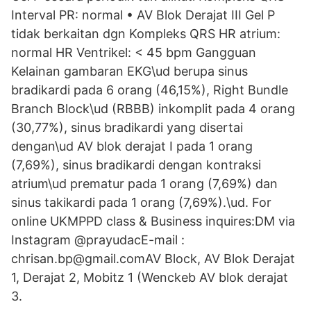
Interval PR: normal • AV Blok Derajat III Gel P
tidak berkaitan dgn Kompleks QRS HR atrium:
normal HR Ventrikel: < 45 bpm Gangguan
Kelainan gambaran EKG\ud berupa sinus
bradikardi pada 6 orang (46,15%), Right Bundle
Branch Block\ud (RBBB) inkomplit pada 4 orang
(30,77%), sinus bradikardi yang disertai
dengan\ud AV blok derajat I pada 1 orang
(7,69%), sinus bradikardi dengan kontraksi
atrium\ud prematur pada 1 orang (7,69%) dan
sinus takikardi pada 1 orang (7,69%).\ud. For
online UKMPPD class & Business inquires:DM via
Instagram @prayudacE-mail :
chrisan.bp@gmail.comAV Block, AV Blok Derajat
1, Derajat 2, Mobitz 1 (Wenckeb AV blok derajat
3.