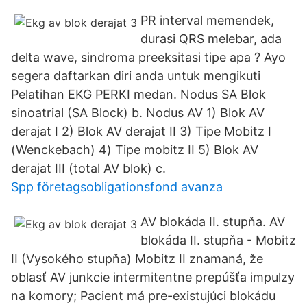
PR interval memendek,
durasi QRS melebar, ada
delta wave, sindroma preeksitasi tipe apa ? Ayo
segera daftarkan diri anda untuk mengikuti
Pelatihan EKG PERKI medan. Nodus SA Blok
sinoatrial (SA Block) b. Nodus AV 1) Blok AV
derajat I 2) Blok AV derajat II 3) Tipe Mobitz I
(Wenckebach) 4) Tipe mobitz II 5) Blok AV
derajat III (total AV blok) c.
Spp företagsobligationsfond avanza
AV blokáda II. stupňa. AV
blokáda II. stupňa - Mobitz
II (Vysokého stupňa) Mobitz II znamaná, že
oblasť AV junkcie intermitentne prepúšťa impulzy
na komory; Pacient má pre-existujúci blokádu