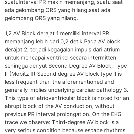
suatuInterval PR makin memanjang, suatu saat
ada gelombang QRS yang hilang.saat ada
gelombang QRS yang hilang.
1,2 AV Block derajat 1 memiliki interval PR
memanjang lebih dari 0,2 detik.Pada AV block
derajat 2, terjadi kegagalan impuls dari atrium
untuk mencapai ventrikel secara intermitten
sehingga denyut Second Degree AV Block, Type
II (Mobitz II) Second degree AV block type II is
less frequent than the aforementioned and
generally implies underlying cardiac pathology 3.
This type of atrioventricular block is noted for an
abrupt block of the AV conduction, without
previous PR interval prolongation. On the EKG
trace we observe: Third-degree AV block is a
very serious condition because escape rhythms