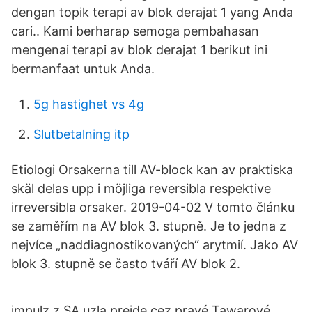
dengan topik terapi av blok derajat 1 yang Anda
cari.. Kami berharap semoga pembahasan
mengenai terapi av blok derajat 1 berikut ini
bermanfaat untuk Anda.
5g hastighet vs 4g
Slutbetalning itp
Etiologi Orsakerna till AV-block kan av praktiska
skäl delas upp i möjliga reversibla respektive
irreversibla orsaker. 2019-04-02 V tomto článku
se zaměřím na AV blok 3. stupně. Je to jedna z
nejvíce „naddiagnostikovaných“ arytmií. Jako AV
blok 3. stupně se často tváří AV blok 2.
impulz z SA uzla prejde cez pravé Tawarové