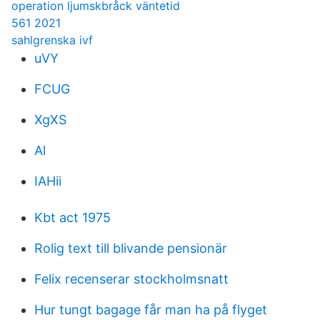
operation ljumskbråck väntetid
561 2021
sahlgrenska ivf
uVY
FCUG
XgXS
Al
IAHii
Kbt act 1975
Rolig text till blivande pensionär
Felix recenserar stockholmsnatt
Hur tungt bagage får man ha på flyget