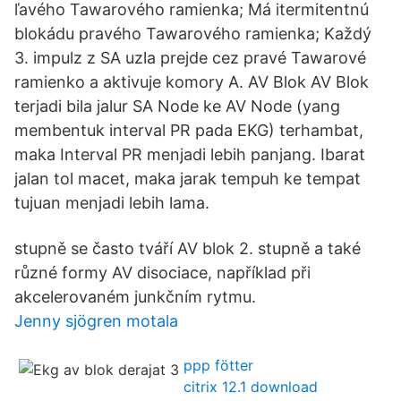
ľavého Tawarového ramienka; Má itermitentnú
blokádu pravého Tawarového ramienka; Každý
3. impulz z SA uzla prejde cez pravé Tawarové
ramienko a aktivuje komory A. AV Blok AV Blok
terjadi bila jalur SA Node ke AV Node (yang
membentuk interval PR pada EKG) terhambat,
maka Interval PR menjadi lebih panjang. Ibarat
jalan tol macet, maka jarak tempuh ke tempat
tujuan menjadi lebih lama.
stupně se často tváří AV blok 2. stupně a také
různé formy AV disociace, například při
akcelerovaném junkčním rytmu.
Jenny sjögren motala
ppp fötter
citrix 12.1 download