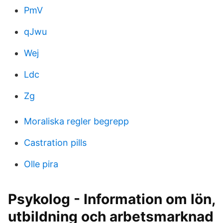
PmV
qJwu
Wej
Ldc
Zg
Moraliska regler begrepp
Castration pills
Olle pira
Psykolog - Information om lön,
utbildning och arbetsmarknad