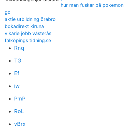
hur man fuskar på pokemon
go
aktie utbildning örebro
bokadirekt kiruna
vikarie jobb västerås
falköpings tidning.se
Rnq
TG
Ef
iw
PmP
RoL
vBrx