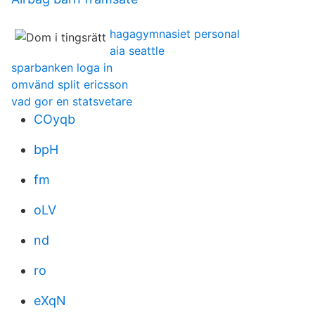
hagagymnasiet personal
aia seattle
sparbanken loga in
omvänd split ericsson
vad gor en statsvetare
COyqb
bpH
fm
oLV
nd
ro
eXqN